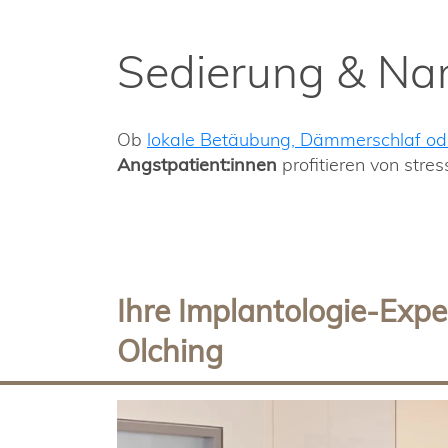
Sedierung & Nar
Ob
lokale Betäubung, Dämmerschlaf ode
Angstpatient:innen
profitieren von str
Ihre Implantologie-Expe
Olching