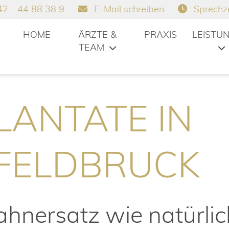
2 - 44 88 38 9
E-Mail schreiben
Sprechz
HOME
ÄRZTE &
PRAXIS
LEISTU
TEAM
LANTATE IN
FELDBRUCK
Zahnersatz wie natürli