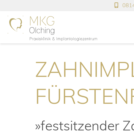
0814
ZAHNIMP
FÜRSTEN
»festsitzender 