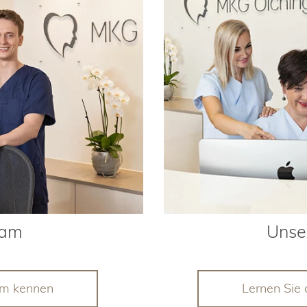
eam
Unse
am kennen
Lernen Sie