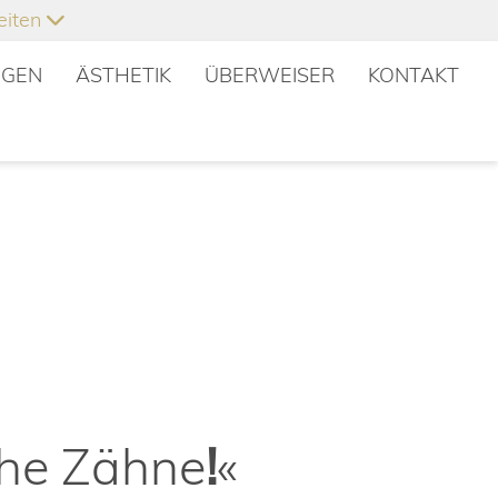
eiten
NGEN
ÄSTHETIK
ÜBERWEISER
KONTAKT
che Zähne
!
«